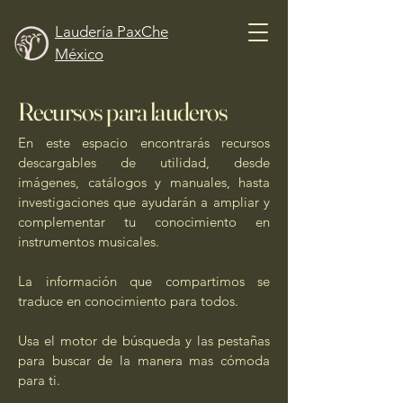
Laudería PaxChe
México
Recursos para lauderos
En este espacio encontrarás recursos
descargables de utilidad, desde
imágenes, catálogos y manuales, hasta
investigaciones que ayudarán a ampliar y
complementar tu conocimiento en
instrumentos musicales.
La información que compartimos se
traduce en conocimiento para todos.
Usa el motor de búsqueda y las pestañas
para buscar de la manera mas cómoda
para ti.